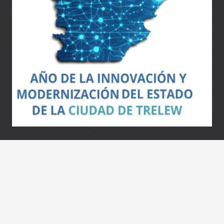
Contacto
prensa@concejotrelew.gob.ar
0280 443-4962