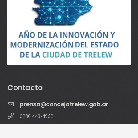
Contacto
prensa@concejotrelew.gob.ar
0280 443-4962
9 de Julio 391, U9100 Trelew,