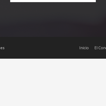
les
Inicio
El Con