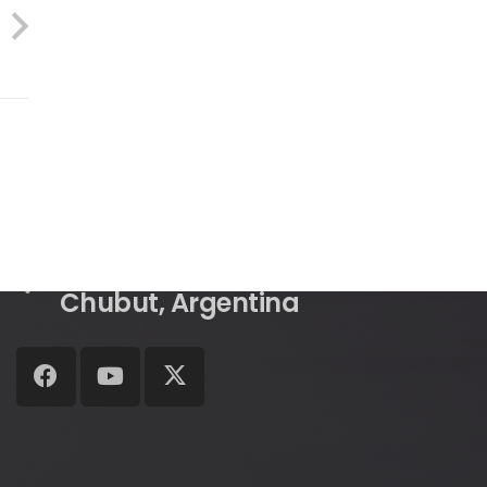
Contacto
prensa@concejotrelew.gob.ar
0280 443-4962
9 de Julio 391, U9100 Trelew,
Chubut, Argentina