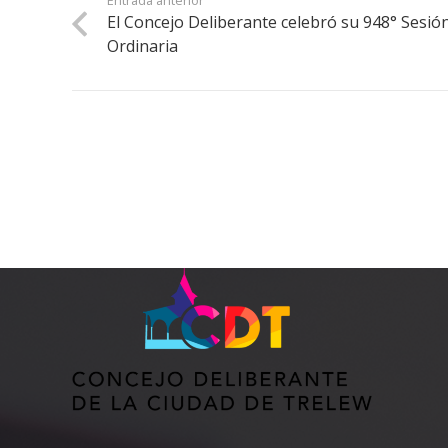
El Concejo Deliberante celebró su 948° Sesió
Ordinaria
Se dice «concejo» y no «consejo» porque la
palabra «concejo» está relacionada con
«conciliar» o «acordar» a diferencia de la
palabra «consejo» que está relacionada con
aconsejar.