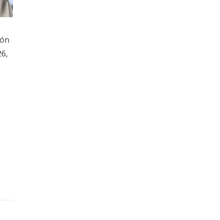
ión
26,