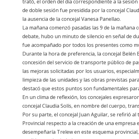
trató, el orden del día correspondiente a la sesión
de doble sesión fue presidida por la concejal Clau
la ausencia de la concejal Vanesa Panellao.
La mañana comenzó pasadas las 9 de la mañana con 
debate, hubo un minuto de silencio en señal de due
fue acompañado por todos los presentes como mue
Durante la hora de preferencia, la concejal Belén
concesión del servicio de transporte público de pas
las mejoras solicitadas por los usuarios, especialm
limpieza de las unidades y las obras previstas para
destacó que estos puntos son fundamentales para 
En un clima de reflexión, los concejales expresaron
concejal Claudia Solís, en nombre del cuerpo, tran
Por su parte, el concejal Juan Aguilar, se refirió a
Provincial respecto a la creación de una empresa e
desempeñaría Trelew en este esquema provincial, s