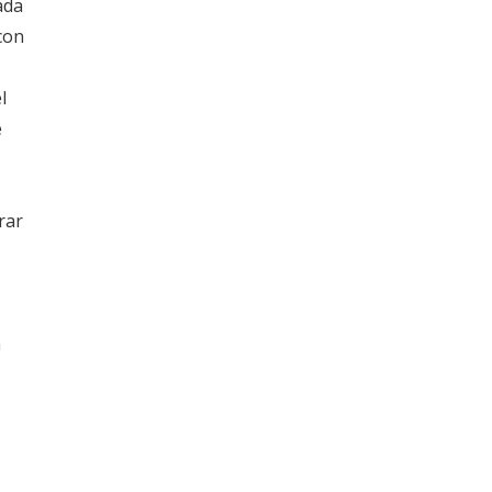
ada
con
l
e
rar
a