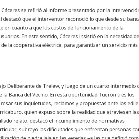
 Cáceres se refirió al informe presentado por la intervenció
dil destacó que el interventor reconoció lo que desde su banc
e en cuanto a que los costos de funcionamiento de la
uarios. En este sentido, Cáceres insistió en la necesidad d
de la cooperativa eléctrica, para garantizar un servicio más
cejo Deliberante de Trelew, y luego de un cuarto intermedio 
e la Banca del Vecino. En esta oportunidad, fueron tres los
resar sus inquietudes, reclamos y propuestas ante los edile
rricaburo, quien expuso sobre la realidad que atraviesan las
allado relato, destacó el incumplimiento de normativas
rticular, subrayó las dificultades que enfrentan personas co
ilización de piedra laja en las veredas –a las que definió co