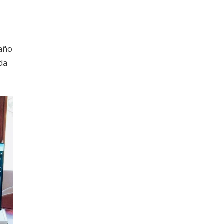
 año
da