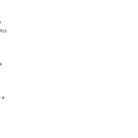
n
 los
a
 a