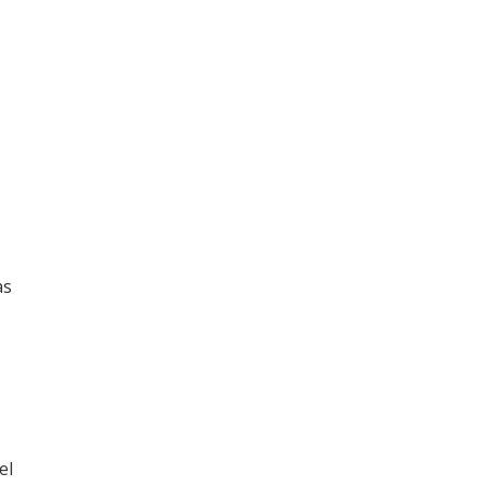
as
el