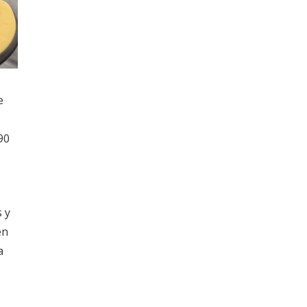
e
90
 y
en
a