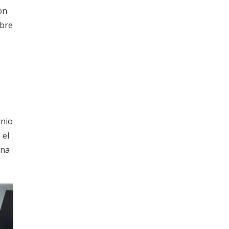
ón
obre
enio
 el
una