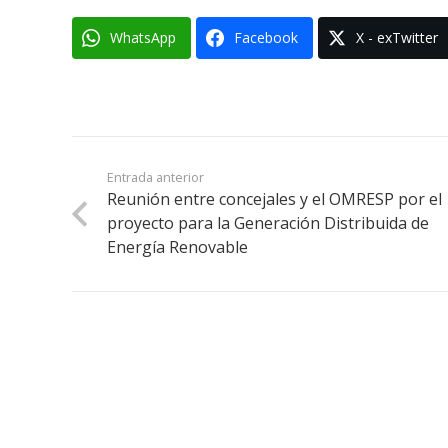
WhatsApp
Facebook
X - exTwitter
Entrada anterior
Reunión entre concejales y el OMRESP por el
proyecto para la Generación Distribuida de
Energía Renovable
Se dice «concejo» y no «consejo» porque la
palabra «concejo» está relacionada con
«conciliar» o «acordar» a diferencia de la
palabra «consejo» que está relacionada con
aconsejar.