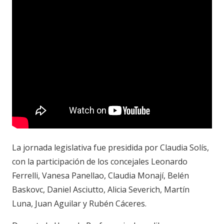
La jornada legislativa fue presidida por Claudia Solís,
con la participación de los concejales Leonardo
Ferrelli, Vanesa Panellao, Claudia Monají, Belén
Baskovc, Daniel Asciutto, Alicia Severich, Martín
Luna, Juan Aguilar y Rubén Cáceres.